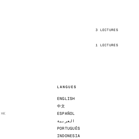
3 LECTURES
1 LECTURES
LANGUES
ENGLISH
中文
R
⌘K
ESPAÑOL
العربية
PORTUGUÊS
INDONESIA