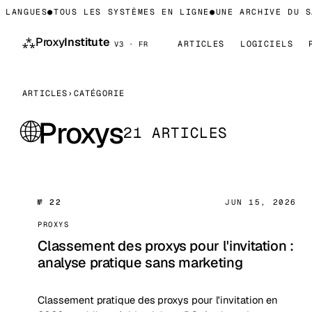
LANGUES
●
TOUS LES SYSTÈMES EN LIGNE
●
UNE ARCHIVE DU SA
⁂
Proxy
Institute
ARTICLES
LOGICIELS
V3 · FR
ARTICLES
›
CATÉGORIE
Proxys
🌐
21 ARTICLES
№ 22
JUN 15, 2026
PROXYS
Classement des proxys pour l'invitation :
analyse pratique sans marketing
Classement pratique des proxys pour l'invitation en