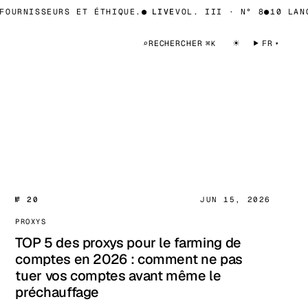
OURNISSEURS ET ÉTHIQUE.
●
LIVE
VOL. III · N° 8
●
10 LANGU
☀
⌕
RECHERCHER
FR
⌘K
№ 20
JUN 15, 2026
PROXYS
TOP 5 des proxys pour le farming de
comptes en 2026 : comment ne pas
tuer vos comptes avant même le
préchauffage