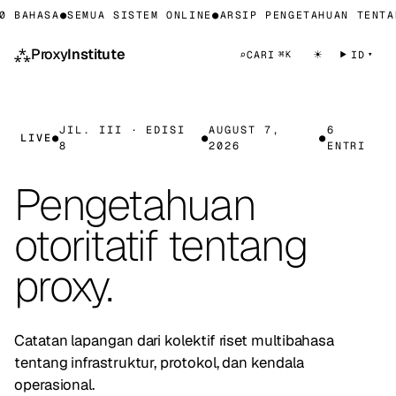
 BAHASA
●
SEMUA SISTEM ONLINE
●
ARSIP PENGETAHUAN TENTAN
⁂
Proxy
Institute
☀
⌕
CARI
ID
⌘K
JIL. III · EDISI
AUGUST 7,
6
LIVE
●
●
●
8
2026
ENTRI
Pengetahuan
otoritatif tentang
proxy.
Catatan lapangan dari kolektif riset multibahasa
tentang infrastruktur, protokol, dan kendala
operasional.