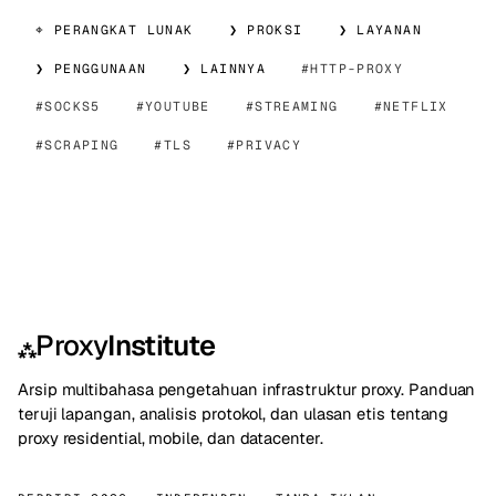
⌖ PERANGKAT LUNAK
❯ PROKSI
❯ LAYANAN
❯ PENGGUNAAN
❯ LAINNYA
HTTP-PROXY
SOCKS5
YOUTUBE
STREAMING
NETFLIX
SCRAPING
TLS
PRIVACY
Proxy
Institute
⁂
Arsip multibahasa pengetahuan infrastruktur proxy. Panduan
teruji lapangan, analisis protokol, dan ulasan etis tentang
proxy residential, mobile, dan datacenter.