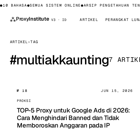
10 BAHASA
●
SEMUA SISTEM ONLINE
●
ARSIP PENGETAHUAN TENT
⁂
Proxy
Institute
ARTIKEL
PERANGKAT LUN
V3 · ID
ARTIKEL
›
TAG
#
multiakkaunting
7 ARTIK
№ 18
JUN 15, 2026
PROKSI
TOP-5 Proxy untuk Google Ads di 2026:
Cara Menghindari Banned dan Tidak
Memboroskan Anggaran pada IP