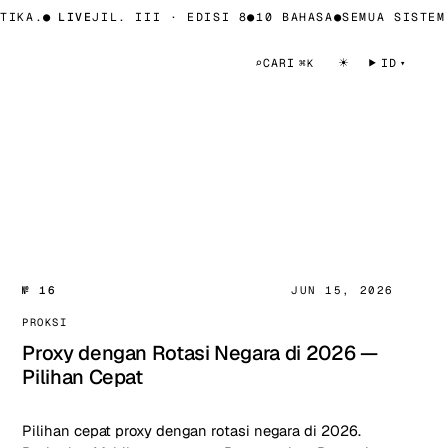
IKA.
●
LIVE
JIL. III · EDISI 8
●
10 BAHASA
●
SEMUA SISTEM 
☀
⌕
CARI
ID
⌘K
№ 16
JUN 15, 2026
PROKSI
Proxy dengan Rotasi Negara di 2026 —
Pilihan Cepat
Pilihan cepat proxy dengan rotasi negara di 2026.