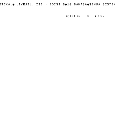
TIKA.
●
LIVE
JIL. III · EDISI 8
●
10 BAHASA
●
SEMUA SISTEM
☀
⌕
CARI
ID
⌘K