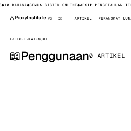
●
10 BAHASA
●
SEMUA SISTEM ONLINE
●
ARSIP PENGETAHUAN TEN
⁂
Proxy
Institute
ARTIKEL
PERANGKAT LUN
V3 · ID
ARTIKEL
›
KATEGORI
Penggunaan
📖
0 ARTIKEL