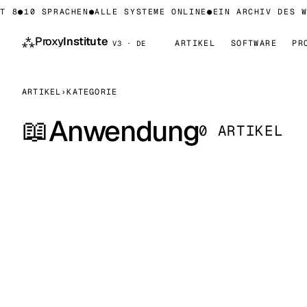
T 8
●
10 SPRACHEN
●
ALLE SYSTEME ONLINE
●
EIN ARCHIV DES W
⁂
Proxy
Institute
ARTIKEL
SOFTWARE
PR
V3 · DE
ARTIKEL
›
KATEGORIE
Anwendung
📖
0 ARTIKEL