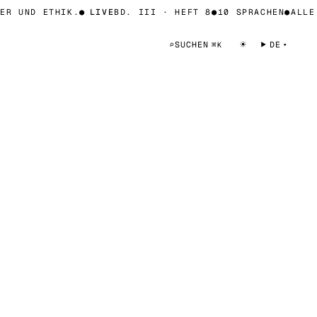
ER UND ETHIK.
●
LIVE
BD. III · HEFT 8
●
10 SPRACHEN
●
ALLE 
☀
⌕
SUCHEN
DE
⌘K