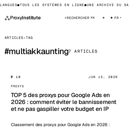
LANGUES
●
TOUS LES SYSTÈMES EN LIGNE
●
UNE ARCHIVE DU SA
⁂
Proxy
Institute
☀
⌕
RECHERCHER
FR
⌘K
ARTICLES
›
TAG
#
multiakkaunting
7 ARTICLES
№ 18
JUN 15, 2026
PROXYS
TOP 5 des proxys pour Google Ads en
2026 : comment éviter le bannissement
et ne pas gaspiller votre budget en IP
Classement des proxys pour Google Ads en 2026 :