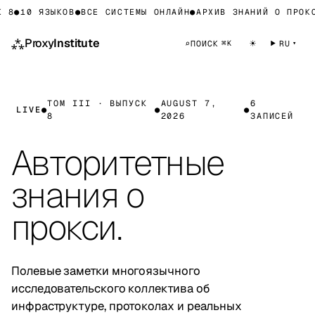
8
●
10 ЯЗЫКОВ
●
ВСЕ СИСТЕМЫ ОНЛАЙН
●
АРХИВ ЗНАНИЙ О ПРОКСИ
⁂
Proxy
Institute
☀
⌕
ПОИСК
RU
⌘K
ТОМ III · ВЫПУСК
AUGUST 7,
6
LIVE
●
●
●
8
2026
ЗАПИСЕЙ
Авторитетные
знания о
прокси.
Полевые заметки многоязычного
исследовательского коллектива об
инфраструктуре, протоколах и реальных