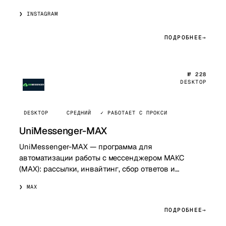
директ-рассылки и автопостинг через эмуляторы и
INSTAGRAM
A…
ПОДРОБНЕЕ
№ 228
DESKTOP
DESKTOP
СРЕДНИЙ
✓ РАБОТАЕТ С ПРОКСИ
UniMessenger-MAX
UniMessenger-MAX — программа для
автоматизации работы с мессенджером МАКС
(MAX): рассылки, инвайтинг, сбор ответов и
управление аккаунтами с поддержкой
MAX
многопоточности и аналитики …
ПОДРОБНЕЕ