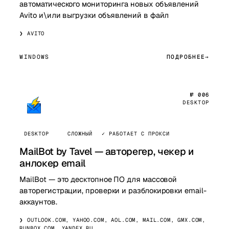
автоматического мониторинга новых объявлений
Avito и\или выгрузки объявлений в файл
AVITO
WINDOWS
ПОДРОБНЕЕ
№ 006
DESKTOP
DESKTOP
СЛОЖНЫЙ
✓ РАБОТАЕТ С ПРОКСИ
MailBot by Tavel — авторегер, чекер и
анлокер email
MailBot — это десктопное ПО для массовой
авторегистрации, проверки и разблокировки email-
аккаунтов.
OUTLOOK.COM, YAHOO.COM, AOL.COM, MAIL.COM, GMX.COM,
RUNBOX.COM, YANDEX.RU