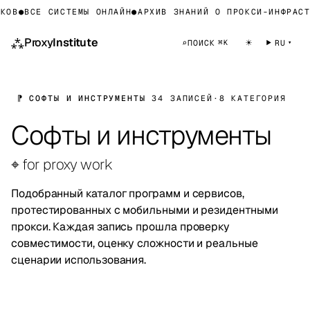
●
ВСЕ СИСТЕМЫ ОНЛАЙН
●
АРХИВ ЗНАНИЙ О ПРОКСИ-ИНФРАСТРУК
⁂
Proxy
Institute
☀
⌕
ПОИСК
RU
⌘K
⁋ СОФТЫ И ИНСТРУМЕНТЫ
34 ЗАПИСЕЙ
·
8 КАТЕГОРИЯ
Софты и инструменты
⌖ for proxy work
Подобранный каталог программ и сервисов,
протестированных с мобильными и резидентными
прокси. Каждая запись прошла проверку
совместимости, оценку сложности и реальные
сценарии использования.