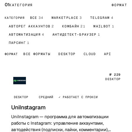
01
КАТЕГОРИЯ
ФОРМАТ
КАТЕГОРИЯ
ВСЕ
34
MARKETPLACE
3
TELEGRAM
4
АВТОРЕГ АККАУНТОВ
2
КОМБАЙН
21
MAILBOT
1
АВТОМАТИЗАЦИЯ
4
АНТИДЕТЕКТ-БРАУЗЕР
1
ПАРСИНГ
1
ФОРМАТ
ВСЕ ФОРМАТЫ
DESKTOP
CLOUD
API
№ 229
DESKTOP
DESKTOP
СРЕДНИЙ
✓ РАБОТАЕТ С ПРОКСИ
UniInstagram
UniInstagram — программа для автоматизации
работы с Instagram: управление аккаунтами,
автодействия (подписки, лайки, комментарии),