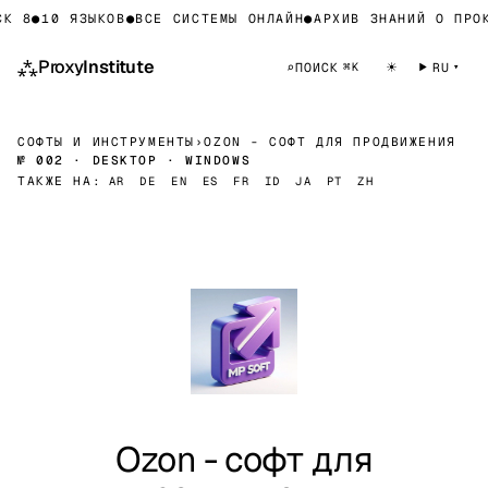
К 8
●
10 ЯЗЫКОВ
●
ВСЕ СИСТЕМЫ ОНЛАЙН
●
АРХИВ ЗНАНИЙ О ПРОК
⁂
Proxy
Institute
☀
⌕
ПОИСК
RU
⌘K
СОФТЫ И ИНСТРУМЕНТЫ
›
OZON - СОФТ ДЛЯ ПРОДВИЖЕНИЯ
№ 002 · DESKTOP · WINDOWS
ТАКЖЕ НА:
AR
DE
EN
ES
FR
ID
JA
PT
ZH
Ozon - софт для