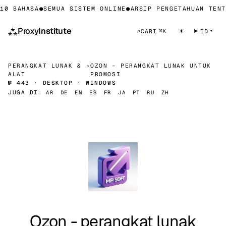
10 BAHASA
●
SEMUA SISTEM ONLINE
●
ARSIP PENGETAHUAN TENT
⁂
Proxy
Institute
☀
⌕
CARI
ID
⌘K
PERANGKAT LUNAK &
›
OZON - PERANGKAT LUNAK UNTUK
ALAT
PROMOSI
№ 443 · DESKTOP · WINDOWS
JUGA DI:
AR
DE
EN
ES
FR
JA
PT
RU
ZH
Ozon - perangkat lunak