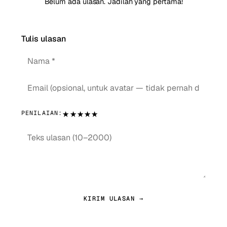
Belum ada ulasan. Jadilah yang pertama!
Tulis ulasan
★
★
★
★
★
PENILAIAN:
KIRIM ULASAN →