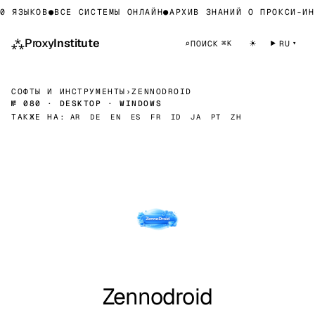
 ЯЗЫКОВ
●
ВСЕ СИСТЕМЫ ОНЛАЙН
●
АРХИВ ЗНАНИЙ О ПРОКСИ-ИНФ
⁂
Proxy
Institute
☀
⌕
ПОИСК
RU
⌘K
СОФТЫ И ИНСТРУМЕНТЫ
›
ZENNODROID
№ 080 · DESKTOP · WINDOWS
ТАКЖЕ НА:
AR
DE
EN
ES
FR
ID
JA
PT
ZH
Zennodroid