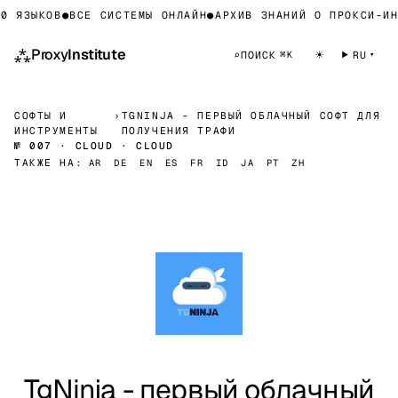
0 ЯЗЫКОВ
●
ВСЕ СИСТЕМЫ ОНЛАЙН
●
АРХИВ ЗНАНИЙ О ПРОКСИ-ИН
⁂
Proxy
Institute
☀
⌕
ПОИСК
RU
⌘K
СОФТЫ И
›
TGNINJA - ПЕРВЫЙ ОБЛАЧНЫЙ СОФТ ДЛЯ
ИНСТРУМЕНТЫ
ПОЛУЧЕНИЯ ТРАФИ
№ 007 · CLOUD · CLOUD
ТАКЖЕ НА:
AR
DE
EN
ES
FR
ID
JA
PT
ZH
TgNinja - первый облачный