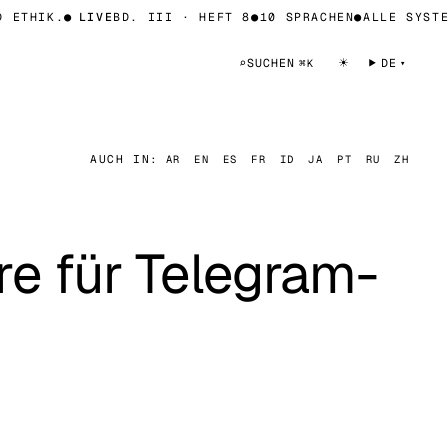
ETHIK.
●
LIVE
BD. III · HEFT 8
●
10 SPRACHEN
●
ALLE SYSTEM
☀
⌕
SUCHEN
DE
⌘K
AUCH IN:
AR
EN
ES
FR
ID
JA
PT
RU
ZH
re für Telegram-