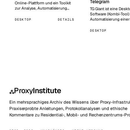
Telegram
Online-Plattform und ein Toolkit
zur Analyse, Automatisierung
TG Giant ist eine Desk
und Promotion in Telegram. Das…
Software (Kombi-Tool)
Automatisierung einer
DESKTOP
DETAILS
von Aufgaben in Teleg
DESKTOP
Proxy
Institute
⁂
Ein mehrsprachiges Archiv des Wissens über Proxy-Infrastruk
Praxiserprobte Anleitungen, Protokollanalysen und ethische
Kommentare zu Residential-, Mobil- und Rechenzentrums-Pro