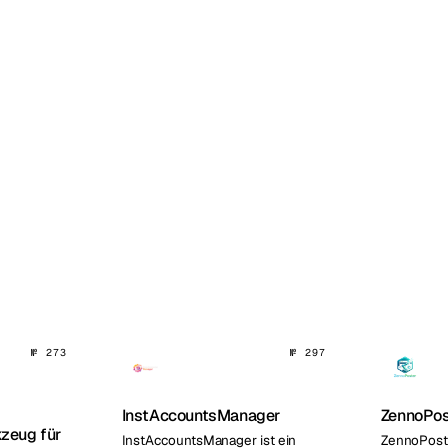
№ 273
№ 297
InstAccountsManager
ZennoPos
zeug für
InstAccountsManager ist ein
ZennoPoste