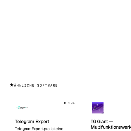
★
ÄHNLICHE SOFTWARE
№ 294
Telegram Expert
TG Giant —
Multifunktionswerk
TelegramExpert.pro ist eine