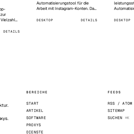
Automatisierungstool für die
leistungss
Arbeit mit Instagram-Konten. Das
Automatisi
top-
Programm hilft, die Profilakti…
Browser, o
 zur
müssen…
 Vielzahl
DESKTOP
DETAILS
DESKTOP
ram.…
DETAILS
BEREICHE
FEEDS
START
RSS / ATOM
tur.
ARTIKEL
SITEMAP
SOFTWARE
SUCHEN
⌘K
xys.
PROXYS
DIENSTE