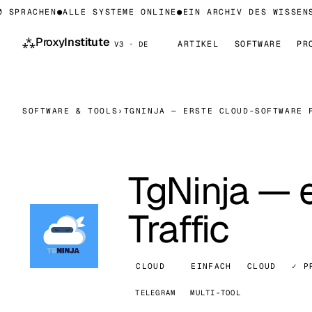
SPRACHEN
●
ALLE SYSTEME ONLINE
●
EIN ARCHIV DES WISSENS 
⁂
Proxy
Institute
ARTIKEL
SOFTWARE
PR
V3 · DE
SOFTWARE & TOOLS
›
TGNINJA — ERSTE CLOUD-SOFTWARE 
TgNinja — 
Traffic
CLOUD
EINFACH
CLOUD
✓ P
TELEGRAM
MULTI-TOOL