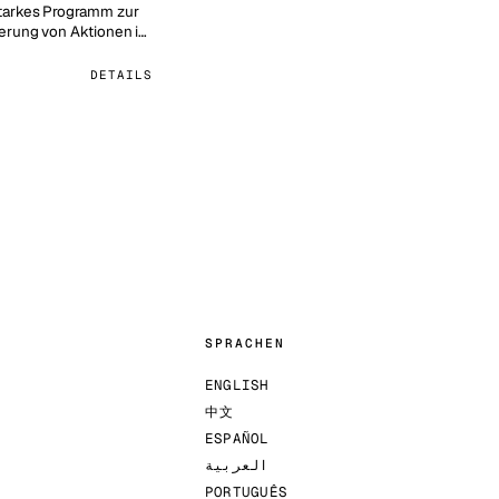
tarkes Programm zur
erung von Aktionen im
hne Code schreiben zu
DETAILS
SPRACHEN
ENGLISH
中文
ESPAÑOL
العربية
PORTUGUÊS