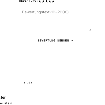
★
★
★
★
★
BEWERTUNG:
BEWERTUNG SENDEN →
№ 303
ter
r ist ein