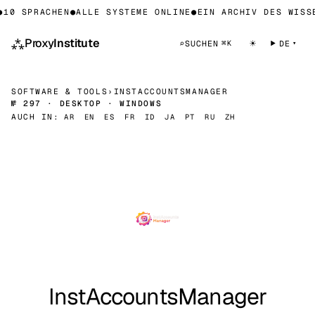
10 SPRACHEN
●
ALLE SYSTEME ONLINE
●
EIN ARCHIV DES WISSE
⁂
Proxy
Institute
☀
⌕
SUCHEN
DE
⌘K
SOFTWARE & TOOLS
›
INSTACCOUNTSMANAGER
№ 297 · DESKTOP · WINDOWS
AUCH IN:
AR
EN
ES
FR
ID
JA
PT
RU
ZH
InstAccountsManager