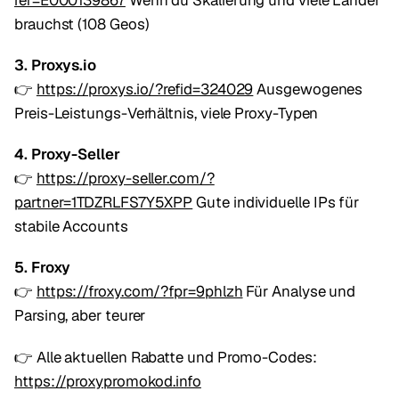
brauchst (108 Geos)
3. Proxys.io
👉
https://proxys.io/?refid=324029
Ausgewogenes
Preis-Leistungs-Verhältnis, viele Proxy-Typen
4. Proxy-Seller
👉
https://proxy-seller.com/?
partner=1TDZRLFS7Y5XPP
Gute individuelle IPs für
stabile Accounts
5. Froxy
👉
https://froxy.com/?fpr=9phlzh
Für Analyse und
Parsing, aber teurer
👉 Alle aktuellen Rabatte und Promo-Codes:
https://proxypromokod.info