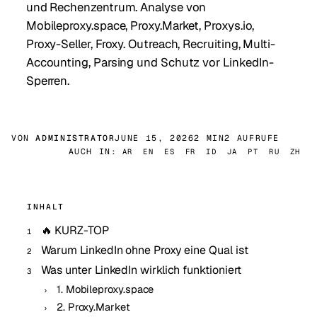
und Rechenzentrum. Analyse von
Mobileproxy.space, Proxy.Market, Proxys.io,
Proxy-Seller, Froxy. Outreach, Recruiting, Multi-
Accounting, Parsing und Schutz vor LinkedIn-
Sperren.
VON
ADMINISTRATOR
JUNE 15, 2026
2 MIN
2 AUFRUFE
AUCH IN:
AR
EN
ES
FR
ID
JA
PT
RU
ZH
INHALT
🔥 KURZ-TOP
Warum LinkedIn ohne Proxy eine Qual ist
Was unter LinkedIn wirklich funktioniert
1. Mobileproxy.space
2. Proxy.Market