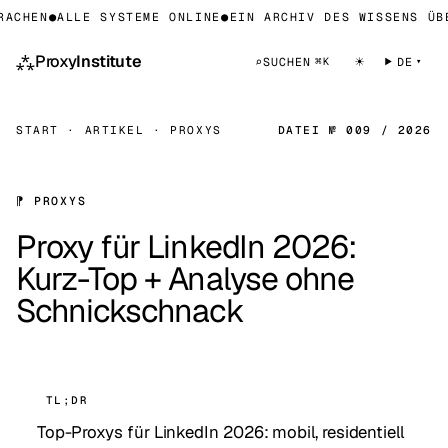
CHEN
●
ALLE SYSTEME ONLINE
●
EIN ARCHIV DES WISSENS ÜBER
⁂
Proxy
Institute
☀
⌕
SUCHEN
DE
⌘K
START
·
ARTIKEL
·
PROXYS
DATEI № 009 / 2026
⁋ PROXYS
Proxy für LinkedIn 2026:
Kurz-Top + Analyse ohne
Schnickschnack
TL;DR
Top-Proxys für LinkedIn 2026: mobil, residentiell