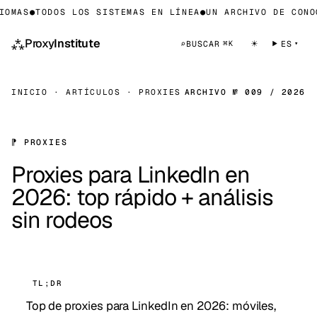
MAS
●
TODOS LOS SISTEMAS EN LÍNEA
●
UN ARCHIVO DE CONOCI
⁂
Proxy
Institute
☀
⌕
BUSCAR
ES
⌘K
INICIO
·
ARTÍCULOS
·
PROXIES
ARCHIVO № 009 / 2026
⁋ PROXIES
Proxies para LinkedIn en
2026: top rápido + análisis
sin rodeos
TL;DR
Top de proxies para LinkedIn en 2026: móviles,