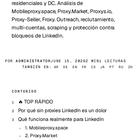
residenciales y DC. Análisis de
Mobileproxy.space, Proxy.Market, Proxys.io,
Proxy-Seller, Froxy. Outreach, reclutamiento,
multi-cuentas, scraping y protección contra
bloqueos de LinkedIn.
POR
ADMINISTRATOR
JUNE 15, 2026
2 MIN
1 LECTURAS
TAMBIÉN EN:
AR
DE
EN
FR
ID
JA
PT
RU
ZH
CONTENIDO
🔥 TOP RÁPIDO
Por qué sin proxies LinkedIn es un dolor
Qué funciona realmente para LinkedIn
1. Mobileproxy.space
2. Proxy.Market