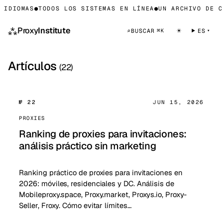
IDIOMAS
●
TODOS LOS SISTEMAS EN LÍNEA
●
UN ARCHIVO DE CO
⁂
Proxy
Institute
☀
⌕
BUSCAR
ES
⌘K
Artículos
(22)
№ 22
JUN 15, 2026
PROXIES
Ranking de proxies para invitaciones:
análisis práctico sin marketing
Ranking práctico de proxies para invitaciones en
2026: móviles, residenciales y DC. Análisis de
Mobileproxy.space, Proxy.market, Proxys.io, Proxy-
Seller, Froxy. Cómo evitar límites…