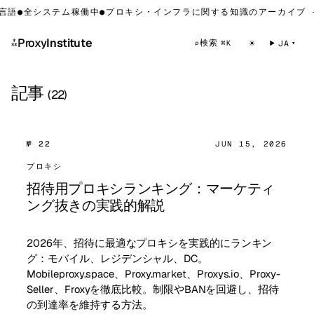
言語
●
全システム稼働中
●
プロキシ・インフラに関する知識のアーカイブ —
⁂
Proxy
Institute
☀
検索
⌕
JA
⌘K
記事
(22)
№ 22
JUN 15, 2026
プロキシ
招待用プロキシランキング：マーケティ
ング抜きの実践的解説
2026年、招待に最適なプロキシを実践的にランキン
グ：モバイル、レジデンシャル、DC。
Mobileproxy.space、Proxy.market、Proxys.io、Proxy-
Seller、Froxyを徹底比較。制限やBANを回避し、招待
の到達率を維持する方法。