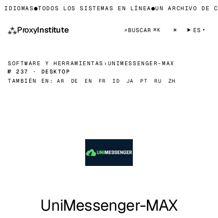
IDIOMAS
●
TODOS LOS SISTEMAS EN LÍNEA
●
UN ARCHIVO DE CO
⁂
Proxy
Institute
☀
⌕
BUSCAR
ES
⌘K
SOFTWARE Y HERRAMIENTAS
›
UNIMESSENGER-MAX
№ 237 · DESKTOP
TAMBIÉN EN:
AR
DE
EN
FR
ID
JA
PT
RU
ZH
UniMessenger-MAX