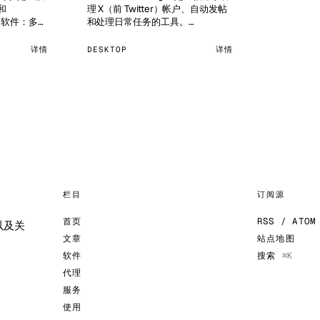
和
理 X（前 Twitter）帐户、自动发帖
s 的软件：多账
和处理日常任务的工具。…
号、批量群
实和云端
详情
DESKTOP
详情
处理。…
栏目
订阅源
首页
RSS / ATOM
以及关
文章
站点地图
软件
搜索
⌘K
代理
服务
使用