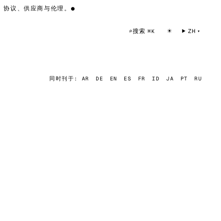
协议、供应商与伦理。
●
☀
搜索
⌕
ZH
⌘K
同时刊于:
AR
DE
EN
ES
FR
ID
JA
PT
RU