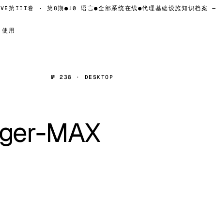
E
第III卷 · 第8期
●
10 语言
●
全部系统在线
●
代理基础设施知识档案 — 
使用
№ 238 · DESKTOP
nger-MAX