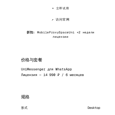
⌖ 立即试用
↗ 访问官网
折扣:
MobileProxySpaceUni +2 недели
лицензии
价格与套餐
UniMessenger для WhatsApp
Лицензия — 14 990 ₽ / 6 месяцев
规格
形式
Desktop