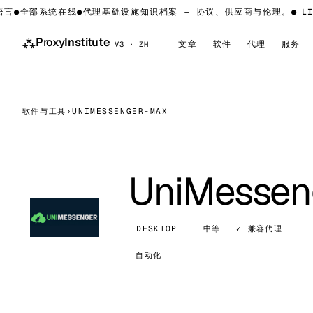
言
●
全部系统在线
●
代理基础设施知识档案 — 协议、供应商与伦理。
●
LIV
⁂
Proxy
Institute
文章
软件
代理
服务
V3 · ZH
软件与工具
›
UNIMESSENGER-MAX
UniMesse
DESKTOP
中等
✓ 兼容代理
自动化