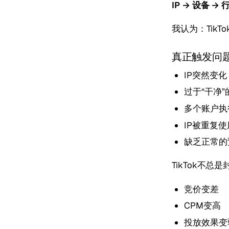
IP → 设备 →
我认为：TikT
真正触发问
IP突然变
过于“干净”
多个账户执
IP被重复
缺乏正常的
TikTok不总
竞价变差
CPM变高
投放效果变