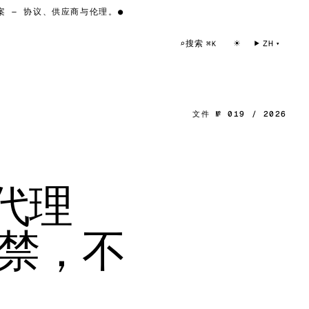
 协议、供应商与伦理。
●
☀
搜索
⌕
ZH
⌘K
文件 № 019 / 2026
级代理
封禁，不