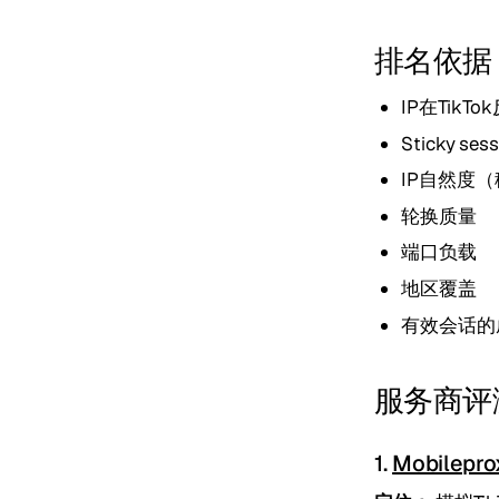
排名依据
IP在TikT
Sticky se
IP自然度（
轮换质量
端口负载
地区覆盖
有效会话的
服务商评
1.
Mobilepro