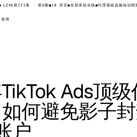
VE
第III卷 · 第8期
●
10 语言
●
全部系统在线
●
代理基础设施知识档案 —
使用
TikTok Ads顶
5：如何避免影子
账户