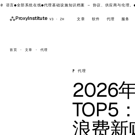
语言
●
全部系统在线
●
代理基础设施知识档案 — 协议、供应商与伦理。
●
LI
⁂
Proxy
Institute
文章
软件
代理
服务
V3 · ZH
首页
·
文章
·
代理
⁋ 代理
2026年
TOP
浪费新