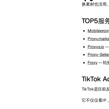
换素材也没用
TOP5服
Mobileprox
Proxy.mark
Proxys.io
—
Proxy-Selle
Froxy
— 轮
TikTo
TikTok是
它不仅仅看IP