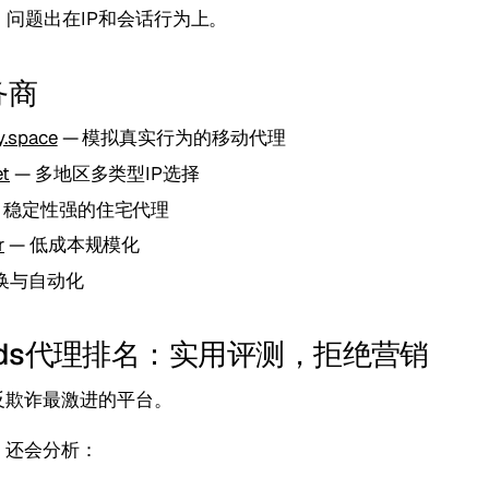
。问题出在IP和会话行为上。
务商
y.space
— 模拟真实行为的移动代理
et
— 多地区多类型IP选择
 稳定性强的住宅代理
r
— 低成本规模化
换与自动化
k Ads代理排名：实用评测，拒绝营销
目前反欺诈最激进的平台。
，还会分析：