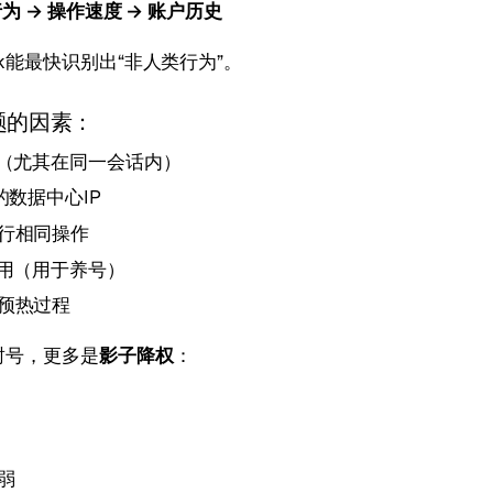
 行为 → 操作速度 → 账户历史
ok能最快识别出“非人类行为”。
题的因素：
化（尤其在同一会话内）
的数据中心IP
行相同操作
使用（用于养号）
预热过程
是封号，更多是
影子降权
：
弱