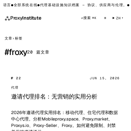
 语言
●
全部系统在线
●
代理基础设施知识档案 — 协议、供应商与伦理。
●
L
⁂
Proxy
Institute
☀
搜索
⌕
ZH
⌘K
文章
›
标签
#
froxy
20 篇文章
№ 22
JUN 15, 2026
代理
邀请代理排名：无营销的实用分析
2026年邀请代理实用排名：移动代理、住宅代理和数据
中心代理。分析Mobileproxy.space、Proxy.market、
Proxys.io、Proxy-Seller、Froxy。如何避免限制、封禁