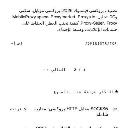
تصنيف بروكسي فيسبوك 2026: بروكسي موبايل، سكني
وDC. تحليل MobileProxy.space، Proxymarket، Proxys.io،
Proxy-Seller، Froxy. كيفية تجنب الحظر، الحفاظ على
حسابات الإعلانات، وضبط الإحماء…
ADMINISTRATOR
اقرأ
1 / 2
التالي ← →
★
الأكثر قراءةً هذا الأسبوع
SOCKS5 مقابل HTTP-بروكسي: مقارنة
5 قراءة
شاملة