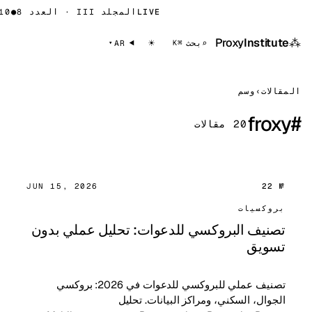
LIVE
المجلد III · العدد 8
●
10
⁂
Proxy
Institute
☀
⌕
بحث
AR
⌘K
المقالات
›
وسم
froxy
#
20 مقالات
JUN 15, 2026
№ 22
بروكسيات
تصنيف البروكسي للدعوات: تحليل عملي بدون
تسويق
تصنيف عملي للبروكسي للدعوات في 2026: بروكسي
الجوال، السكني، ومراكز البيانات. تحليل