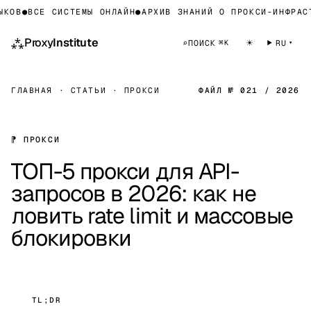
В
●
ВСЕ СИСТЕМЫ ОНЛАЙН
●
АРХИВ ЗНАНИЙ О ПРОКСИ-ИНФРАСТРУ
⁂
Proxy
Institute
☀
⌕
ПОИСК
RU
⌘K
ГЛАВНАЯ
·
СТАТЬИ
·
ПРОКСИ
ФАЙЛ № 021 / 2026
⁋ ПРОКСИ
ТОП-5 прокси для API-
запросов в 2026: как не
ловить rate limit и массовые
блокировки
TL;DR