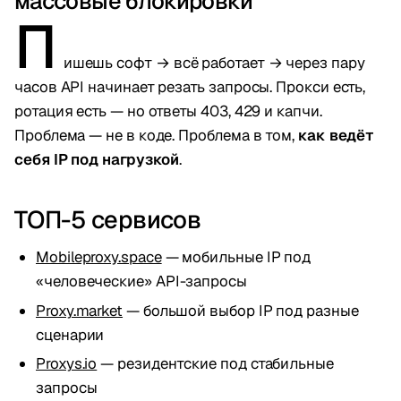
массовые блокировки
П
ишешь софт → всё работает → через пару
часов API начинает резать запросы. Прокси есть,
ротация есть — но ответы 403, 429 и капчи.
Проблема — не в коде. Проблема в том,
как ведёт
себя IP под нагрузкой
.
ТОП-5 сервисов
Mobileproxy.space
— мобильные IP под
«человеческие» API-запросы
Proxy.market
— большой выбор IP под разные
сценарии
Proxys.io
— резидентские под стабильные
запросы