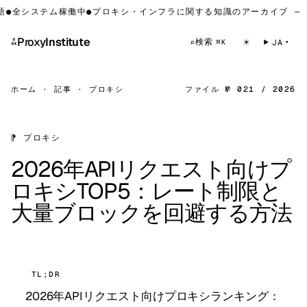
全システム稼働中
●
プロキシ・インフラに関する知識のアーカイブ — プ
⁂
Proxy
Institute
☀
検索
⌕
JA
⌘K
ホーム
·
記事
·
プロキシ
ファイル № 021 / 2026
⁋ プロキシ
2026年APIリクエスト向けプ
ロキシTOP5：レート制限と
大量ブロックを回避する方法
TL;DR
2026年APIリクエスト向けプロキシランキング：