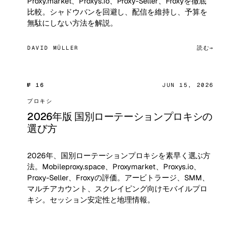
Proxy.market、Proxys.io、Proxy-Seller、Froxyを徹底
比較。シャドウバンを回避し、配信を維持し、予算を
無駄にしない方法を解説。
DAVID MÜLLER
読む
№ 16
JUN 15, 2026
プロキシ
2026年版 国別ローテーションプロキシの
選び方
2026年、国別ローテーションプロキシを素早く選ぶ方
法。Mobileproxy.space、Proxymarket、Proxys.io、
Proxy-Seller、Froxyの評価。アービトラージ、SMM、
マルチアカウント、スクレイピング向けモバイルプロ
キシ。セッション安定性と地理情報。