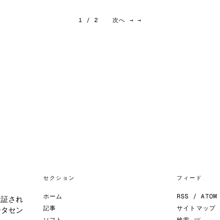
1 / 2
次へ → →
セクション
フィード
ホーム
RSS / ATOM
検証され
記事
サイトマップ
ータセン
ソフト
検索
⌘K