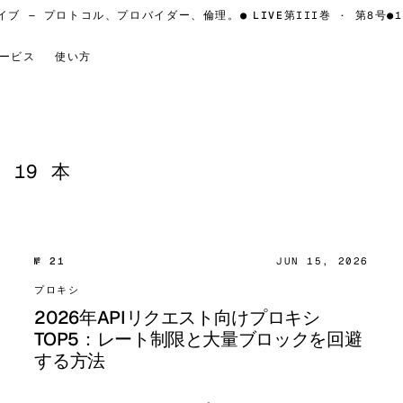
 — プロトコル、プロバイダー、倫理。
●
LIVE
第III巻 · 第8号
●
10
ービス
使い方
 19 本
№ 21
JUN 15, 2026
プロキシ
2026年APIリクエスト向けプロキシ
TOP5：レート制限と大量ブロックを回避
する方法