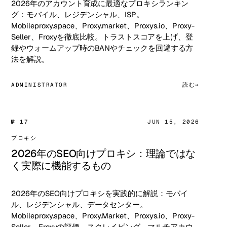
2026年のアカウント育成に最適なプロキシランキン
グ：モバイル、レジデンシャル、ISP。
Mobileproxy.space、Proxy.market、Proxys.io、Proxy-
Seller、Froxyを徹底比較。トラストスコアを上げ、登
録やウォームアップ時のBANやチェックを回避する方
法を解説。
ADMINISTRATOR
読む
№ 17
JUN 15, 2026
プロキシ
2026年のSEO向けプロキシ：理論ではな
く実際に機能するもの
2026年のSEO向けプロキシを実践的に解説：モバイ
ル、レジデンシャル、データセンター。
Mobileproxy.space、Proxy.Market、Proxys.io、Proxy-
Seller、Froxyの評価。スクレイピング、マルチアカウ