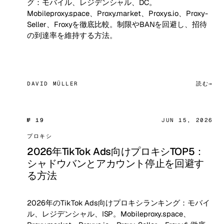
グ：モバイル、レジデンシャル、DC。
Mobileproxy.space、Proxy.market、Proxys.io、Proxy-
Seller、Froxyを徹底比較。制限やBANを回避し、招待
の到達率を維持する方法。
DAVID MÜLLER
読む
№ 19
JUN 15, 2026
プロキシ
2026年TikTok Ads向けプロキシTOP5：
シャドウバンとアカウント停止を回避す
る方法
2026年のTikTok Ads向けプロキシランキング：モバイ
ル、レジデンシャル、ISP。Mobileproxy.space、