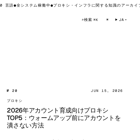
 言語
●
全システム稼働中
●
プロキシ・インフラに関する知識のアーカイブ 
☀
検索
⌕
JA
⌘K
№ 20
JUN 15, 2026
プロキシ
2026年アカウント育成向けプロキシ
TOP5：ウォームアップ前にアカウントを
潰さない方法