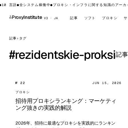
10 言語
●
全システム稼働中
●
プロキシ・インフラに関する知識のアーカイブ
⁂
Proxy
Institute
記事
ソフト
プロキシ
サ
V3 · JA
記事
›
タグ
#
rezidentskie-proksi
記事
№ 22
JUN 15, 2026
プロキシ
招待用プロキシランキング：マーケティ
ング抜きの実践的解説
2026年、招待に最適なプロキシを実践的にランキン