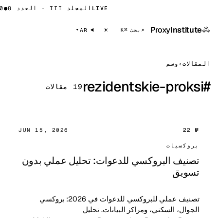
LIVE
المجلد III · العدد 8
●
⁂
Proxy
Institute
☀
⌕
بحث
AR
⌘K
المقالات
›
وسم
rezidentskie-proksi
#
19 مقالات
JUN 15, 2026
№ 22
بروكسيات
تصنيف البروكسي للدعوات: تحليل عملي بدون
تسويق
تصنيف عملي للبروكسي للدعوات في 2026: بروكسي
الجوال، السكني، ومراكز البيانات. تحليل