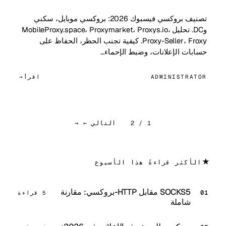
تصنيف بروكسي فيسبوك 2026: بروكسي موبايل، سكني
وDC. تحليل MobileProxy.space، Proxymarket، Proxys.io،
Proxy-Seller، Froxy. كيفية تجنب الحظر، الحفاظ على
حسابات الإعلانات، وضبط الإحماء…
ADMINISTRATOR
اقرأ
1 / 2
التالي ← →
★
الأكثر قراءةً هذا الأسبوع
SOCKS5 مقابل HTTP-بروكسي: مقارنة
5 قراءة
شاملة