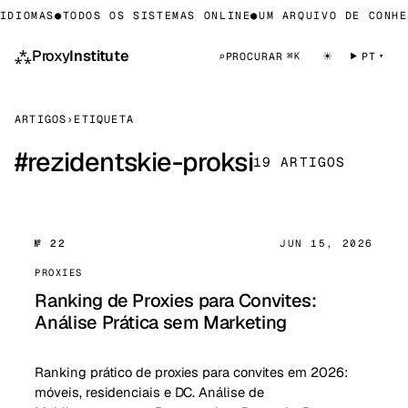
DIOMAS
●
TODOS OS SISTEMAS ONLINE
●
UM ARQUIVO DE CONHEC
⁂
Proxy
Institute
☀
⌕
PROCURAR
PT
⌘K
ARTIGOS
›
ETIQUETA
#
rezidentskie-proksi
19 ARTIGOS
№ 22
JUN 15, 2026
PROXIES
Ranking de Proxies para Convites:
Análise Prática sem Marketing
Ranking prático de proxies para convites em 2026:
móveis, residenciais e DC. Análise de