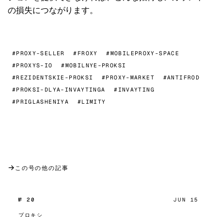
の損失につながります。
#PROXY-SELLER
#FROXY
#MOBILEPROXY-SPACE
#PROXYS-IO
#MOBILNYE-PROKSI
#REZIDENTSKIE-PROKSI
#PROXY-MARKET
#ANTIFROD
#PROKSI-DLYA-INVAYTINGA
#INVAYTING
#PRIGLASHENIYA
#LIMITY
→
この号の他の記事
№ 20
JUN 15
プロキシ