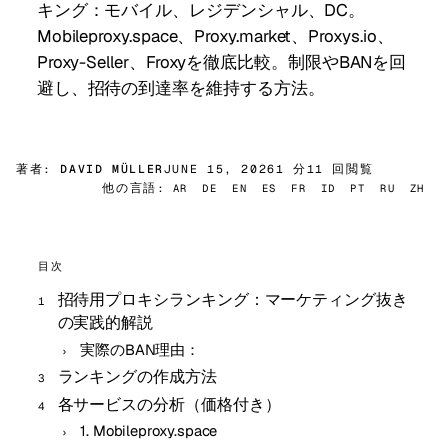
キング：モバイル、レジデンシャル、DC。
Mobileproxy.space、Proxy.market、Proxys.io、
Proxy-Seller、Froxyを徹底比較。制限やBANを回
避し、招待の到達率を維持する方法。
著者:
DAVID MÜLLER
JUNE 15, 2026
1 分
11 回閲覧
他の言語:
AR
DE
EN
ES
FR
ID
PT
RU
ZH
目次
招待用プロキシランキング：マーケティング抜き
の実践的解説
実際のBAN理由：
ランキングの作成方法
各サービスの分析（価格付き）
1. Mobileproxy.space