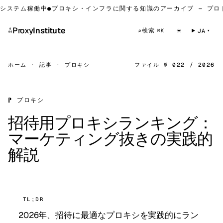
ステム稼働中
●
プロキシ・インフラに関する知識のアーカイブ — プロトコ
⁂
Proxy
Institute
☀
検索
⌕
JA
⌘K
ホーム
·
記事
·
プロキシ
ファイル № 022 / 2026
⁋ プロキシ
招待用プロキシランキング：
マーケティング抜きの実践的
解説
TL;DR
2026年、招待に最適なプロキシを実践的にラン