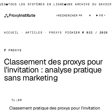
●
TOUS LES SYSTÈMES EN LIGNE
●
UNE ARCHIVE DU SAVOIR SU
⁂
Proxy
Institute
☀
⌕
RECHERCHER
FR
⌘K
ACCUEIL
·
ARTICLES
·
PROXYS
FICHIER № 022 / 2026
⁋ PROXYS
Classement des proxys pour
l'invitation : analyse pratique
sans marketing
TL;DR
Classement pratique des proxys pour l'invitation