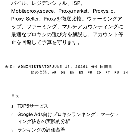
バイル、レジデンシャル、ISP。
Mobileproxy.space、Proxy.market、Proxys.io、
Proxy-Seller、Froxyを徹底比較。ウォーミングア
ップ、ファーミング、マルチアカウンティングに
最適なプロキシの選び方を解説し、アカウント停
止を回避して予算を守ります。
著者:
ADMINISTRATOR
JUNE 15, 2026
1 分
4 回閲覧
他の言語:
AR
DE
EN
ES
FR
ID
PT
RU
ZH
目次
TOP5サービス
Google Ads向けプロキシランキング：マーケテ
ィング抜きの実践的分析
ランキングの評価基準