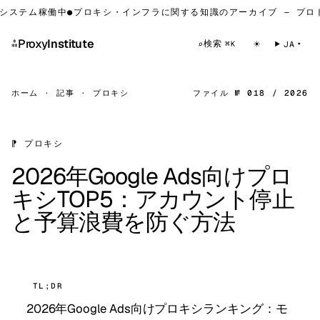
テム稼働中
●
プロキシ・インフラに関する知識のアーカイブ — プロトコ
⁂
Proxy
Institute
☀
検索
⌕
JA
⌘K
ホーム
·
記事
·
プロキシ
ファイル № 018 / 2026
⁋ プロキシ
2026年Google Ads向けプロ
キシTOP5：アカウント停止
と予算浪費を防ぐ方法
TL;DR
2026年Google Ads向けプロキシランキング：モ