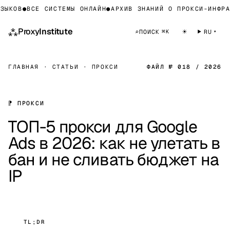
КОВ
●
ВСЕ СИСТЕМЫ ОНЛАЙН
●
АРХИВ ЗНАНИЙ О ПРОКСИ-ИНФРАСТ
⁂
Proxy
Institute
☀
⌕
ПОИСК
RU
⌘K
ГЛАВНАЯ
·
СТАТЬИ
·
ПРОКСИ
ФАЙЛ № 018 / 2026
⁋ ПРОКСИ
ТОП-5 прокси для Google
Ads в 2026: как не улетать в
бан и не сливать бюджет на
IP
TL;DR