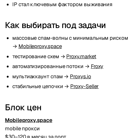
IP стал ключевым фактором выживания
Как выбирать под задачи
массовые спам-волны с минимальным риском
→
Mobileproxy.space
тестирование схем →
Proxy.market
автоматизированные потоки →
Froxy
мультиаккаунт спам →
Proxys.io
стабильные цепочки →
Proxy-Seller
Блок цен
Mobileproxy.space
mobile прокси
$30–120 в месяц за порт