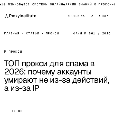
 ЯЗЫКОВ
●
ВСЕ СИСТЕМЫ ОНЛАЙН
●
АРХИВ ЗНАНИЙ О ПРОКСИ-ИНФ
⁂
Proxy
Institute
☀
⌕
ПОИСК
RU
⌘K
ГЛАВНАЯ
·
СТАТЬИ
·
ПРОКСИ
ФАЙЛ № 061 / 2026
⁋ ПРОКСИ
ТОП прокси для спама в
2026: почему аккаунты
умирают не из-за действий,
а из-за IP
TL;DR