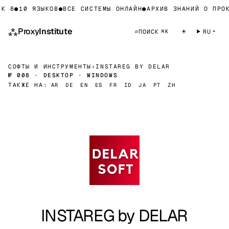
К 8
●
10 ЯЗЫКОВ
●
ВСЕ СИСТЕМЫ ОНЛАЙН
●
АРХИВ ЗНАНИЙ О ПРОК
⁂
Proxy
Institute
☀
⌕
ПОИСК
RU
⌘K
СОФТЫ И ИНСТРУМЕНТЫ
›
INSTAREG BY DELAR
№ 008 · DESKTOP · WINDOWS
ТАКЖЕ НА:
AR
DE
EN
ES
FR
ID
JA
PT
ZH
INSTAREG by DELAR