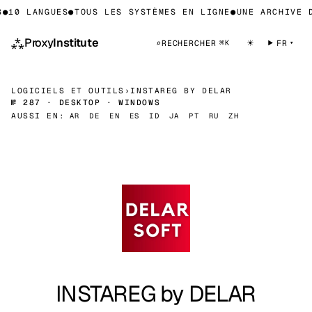
●
10 LANGUES
●
TOUS LES SYSTÈMES EN LIGNE
●
UNE ARCHIVE D
⁂
Proxy
Institute
☀
⌕
RECHERCHER
FR
⌘K
LOGICIELS ET OUTILS
›
INSTAREG BY DELAR
№ 287 · DESKTOP · WINDOWS
AUSSI EN:
AR
DE
EN
ES
ID
JA
PT
RU
ZH
INSTAREG by DELAR