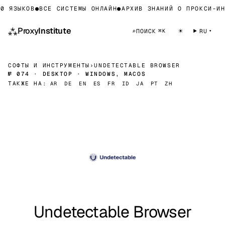
 ЯЗЫКОВ
●
ВСЕ СИСТЕМЫ ОНЛАЙН
●
АРХИВ ЗНАНИЙ О ПРОКСИ-ИНФ
⁂
Proxy
Institute
☀
⌕
ПОИСК
RU
⌘K
СОФТЫ И ИНСТРУМЕНТЫ
›
UNDETECTABLE BROWSER
№ 074 · DESKTOP · WINDOWS, MACOS
ТАКЖЕ НА:
AR
DE
EN
ES
FR
ID
JA
PT
ZH
Undetectable Browser