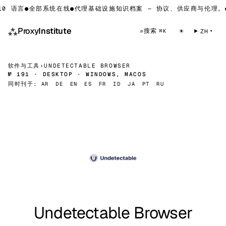
0 语言
●
全部系统在线
●
代理基础设施知识档案 — 协议、供应商与伦理。
●
⁂
Proxy
Institute
☀
搜索
⌕
ZH
⌘K
软件与工具
›
UNDETECTABLE BROWSER
№ 191 · DESKTOP · WINDOWS, MACOS
同时刊于:
AR
DE
EN
ES
FR
ID
JA
PT
RU
Undetectable Browser