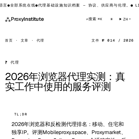
言
●
全部系统在线
●
代理基础设施知识档案 — 协议、供应商与伦理。
●
LIV
⁂
Proxy
Institute
☀
搜索
⌕
ZH
⌘K
首页
·
文章
·
代理
文件 № 014 / 2026
⁋ 代理
2026年浏览器代理实测：真
实工作中使用的服务评测
TL;DR
2026年浏览器和反检测代理排名：移动、住宅和
独享IP。评测Mobileproxy.space、Proxymarket、