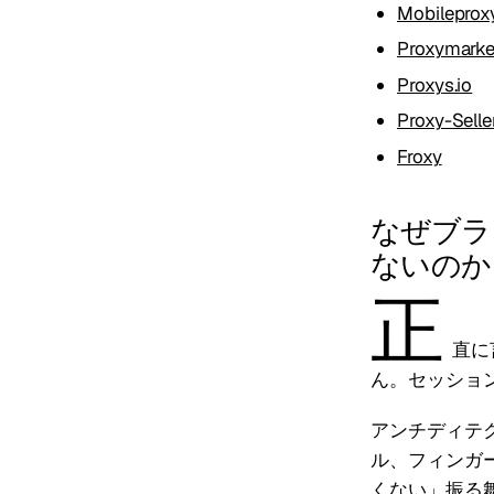
Mobileprox
Proxymarke
Proxys.io
Proxy-Selle
Froxy
なぜブラ
ないのか
正
直に
ん。セッショ
アンチディテ
ル、フィンガー
くない」振る