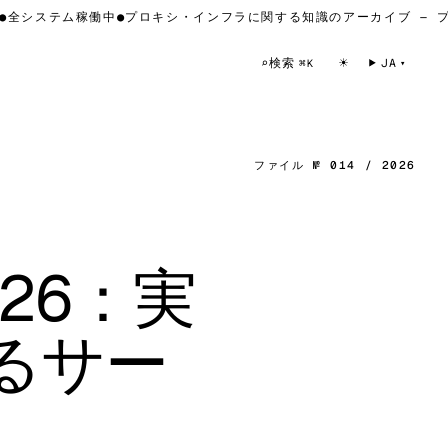
システム稼働中
●
プロキシ・インフラに関する知識のアーカイブ — プロ
☀
検索
⌕
JA
⌘K
ファイル № 014 / 2026
26：実
るサー