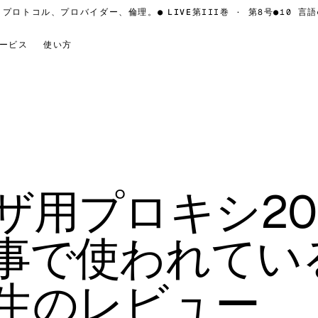
ロトコル、プロバイダー、倫理。
●
LIVE
第III巻 · 第8号
●
10 言語
●
全
ービス
使い方
ザ用プロキシ20
事で使われてい
生のレビュー