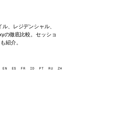
イル、レジデンシャル、
ler、Froxyの徹底比較。セッショ
ドも紹介。
EN
ES
FR
ID
PT
RU
ZH