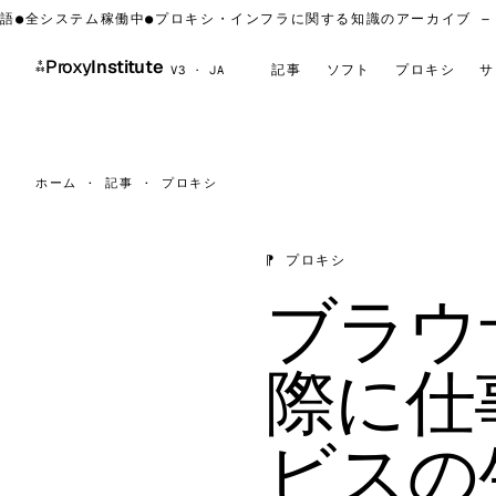
全システム稼働中
●
プロキシ・インフラに関する知識のアーカイブ — プ
⁂
Proxy
Institute
記事
ソフト
プロキシ
サ
V3 · JA
ホーム
·
記事
·
プロキシ
⁋ プロキシ
ブラウ
際に仕
ビスの