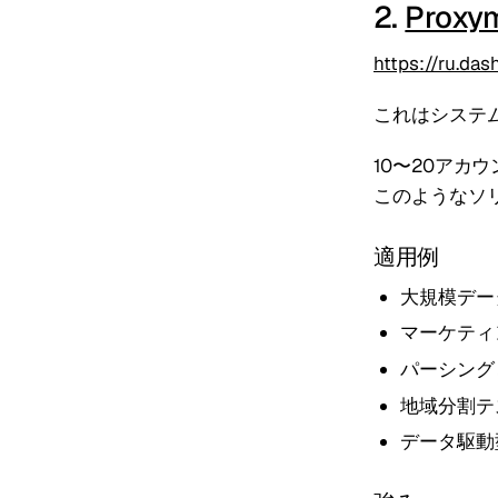
2.
Proxy
https://ru.da
これはシステ
10〜20ア
このようなソ
適用例
大規模デー
マーケティ
パーシング
地域分割テ
データ駆動