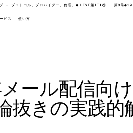
— プロトコル、プロバイダー、倫理。
●
LIVE
第III巻 · 第8号
●
10 言
ービス
使い方
6年メール配信向
論抜きの実践的