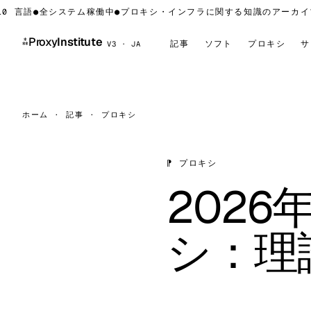
言語
●
全システム稼働中
●
プロキシ・インフラに関する知識のアーカイブ 
⁂
Proxy
Institute
記事
ソフト
プロキシ
サ
V3 · JA
ホーム
·
記事
·
プロキシ
⁋ プロキシ
202
シ：理