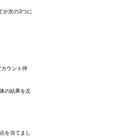
てが次の3つに
アカウント停
体の結果を左
点を当てまし