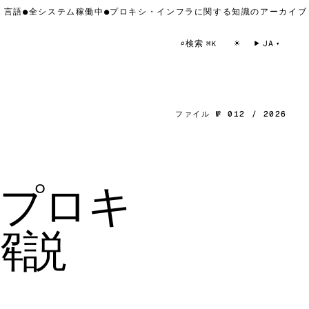
語
●
全システム稼働中
●
プロキシ・インフラに関する知識のアーカイブ — 
☀
検索
⌕
JA
⌘K
ファイル № 012 / 2026
けプロキ
解説