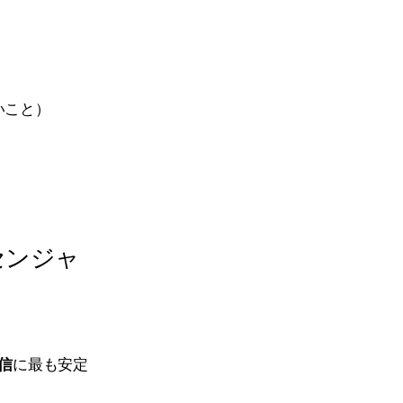
いこと）
センジャ
配信
に最も安定