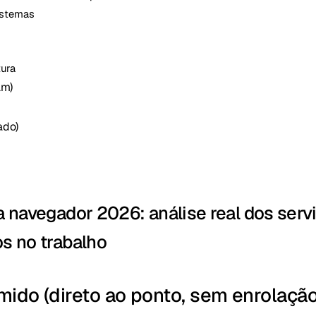
istemas
tura
am)
ado)
a navegador 2026: análise real dos serv
s no trabalho
mido (direto ao ponto, sem enrolação