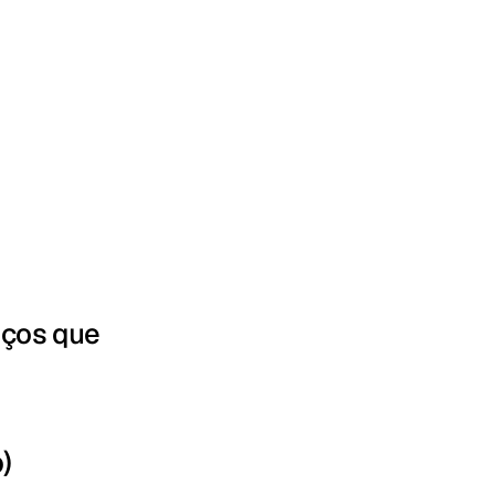
iços que
)