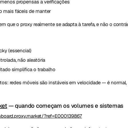
 menos propensas a verificações
o mais fáceis de manter
em que o proxy realmente se adapta à tarefa, e não o contrár
cky (essencial)
trolada, não aleatória
itado simplifica o trabalho
os: redes móveis são instáveis em velocidade — é normal, 
ket
— quando começam os volumes e sistemas
shboard.proxy.market/?ref=E000139867