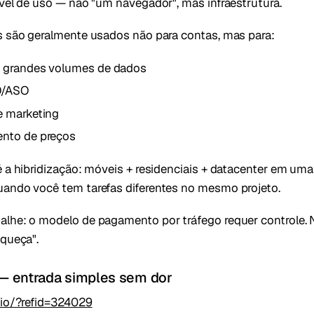
ível de uso — não "um navegador", mas infraestrutura.
s são geralmente usados não para contas, mas para:
e grandes volumes de dados
O/ASO
e marketing
nto de preços
é a hibridização: móveis + residenciais + datacenter em um
ando você tem tarefas diferentes no mesmo projeto.
lhe: o modelo de pagamento por tráfego requer controle. 
squeça".
— entrada simples sem dor
.io/?refid=324029