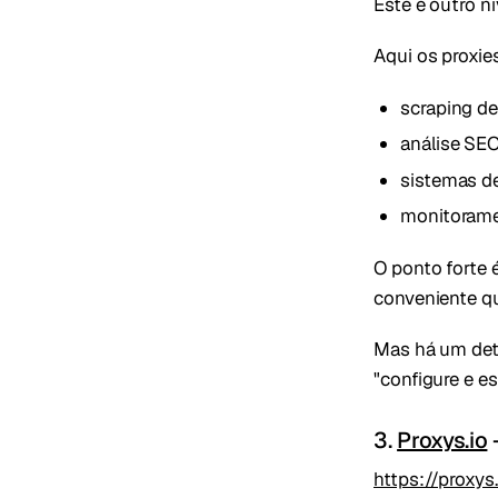
Este é outro n
Aqui os proxie
scraping d
análise SE
sistemas d
monitorame
O ponto forte 
conveniente qu
Mas há um deta
"configure e e
3.
Proxys.io
https://proxys