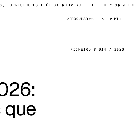
FORNECEDORES E ÉTICA.
●
LIVE
VOL. III · N.º 8
●
10 IDIOM
☀
⌕
PROCURAR
PT
⌘K
FICHEIRO № 014 / 2026
026:
s que