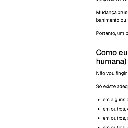
Mudança brusca
banimento ou ve
Portanto, um p
Como eu 
humana)
Não vou fingir 
Só existe adeq
em alguns c
em outros, 
em outros, 
em outros, 