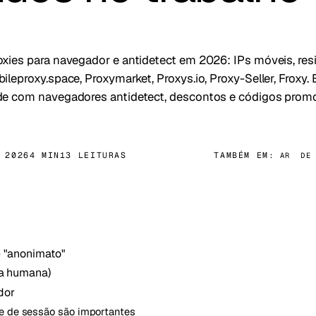
xies para navegador e antidetect em 2026: IPs móveis, res
ileproxy.space, Proxymarket, Proxys.io, Proxy-Seller, Froxy.
de com navegadores antidetect, descontos e códigos promo
 2026
4 MIN
13 LEITURAS
TAMBÉM EM:
AR
DE
e "anonimato"
ma humana)
dor
de de sessão são importantes