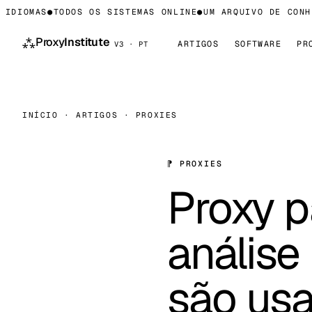
IOMAS
●
TODOS OS SISTEMAS ONLINE
●
UM ARQUIVO DE CONHECI
⁂
Proxy
Institute
ARTIGOS
SOFTWARE
PR
V3 · PT
INÍCIO
·
ARTIGOS
·
PROXIES
⁋ PROXIES
Proxy 
análise
são usa