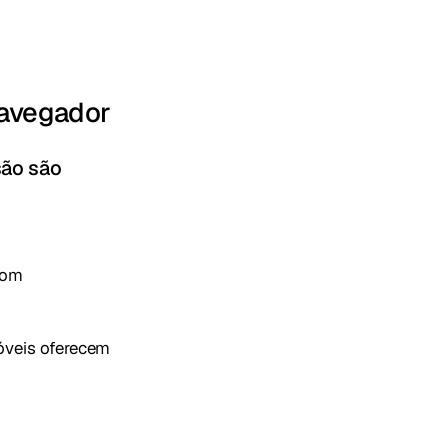
navegador
são são
com
óveis oferecem