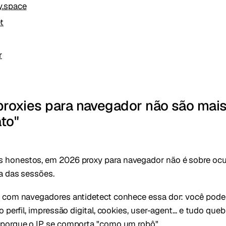
y.space
t
r
proxies para navegador não são mai
to"
s honestos, em 2026 proxy para navegador não é sobre ocult
a das sessões.
 com navegadores antidetect conhece essa dor: você pode 
 perfil, impressão digital, cookies, user-agent... e tudo queb
porque o IP se comporta "como um robô".