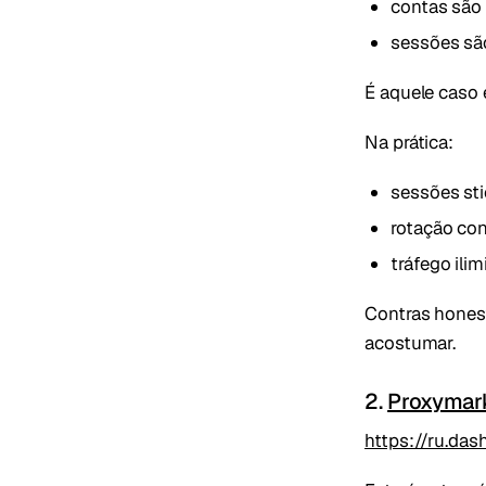
contas são
sessões sã
É aquele caso 
Na prática:
sessões sti
rotação con
tráfego ilim
Contras honest
acostumar.
2.
Proxymar
https://ru.da