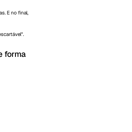
. E no final,
scartável".
e forma