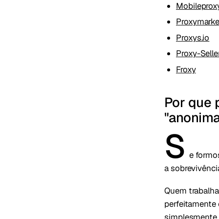
Mobileprox
Proxymarke
Proxys.io
Proxy-Selle
Froxy
Por que 
"anonima
S
e formo
a sobrevivênci
Quem trabalha
perfeitamente o
simplesmente 