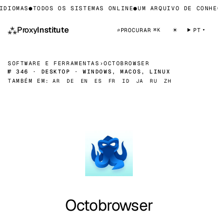
DIOMAS
●
TODOS OS SISTEMAS ONLINE
●
UM ARQUIVO DE CONHEC
⁂
Proxy
Institute
☀
⌕
PROCURAR
PT
⌘K
SOFTWARE E FERRAMENTAS
›
OCTOBROWSER
№ 346 · DESKTOP · WINDOWS, MACOS, LINUX
TAMBÉM EM:
AR
DE
EN
ES
FR
ID
JA
RU
ZH
Octobrowser