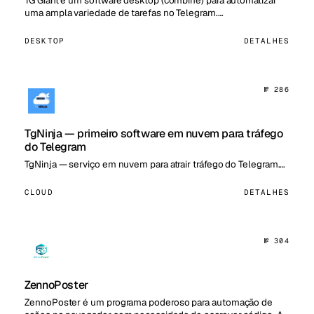
TG Giant é um software desktop (combine) para automatizar
uma ampla variedade de tarefas no Telegram.…
DESKTOP
DETALHES
№ 286
TgNinja — primeiro software em nuvem para tráfego
do Telegram
TgNinja — serviço em nuvem para atrair tráfego do Telegram.…
CLOUD
DETALHES
№ 304
ZennoPoster
ZennoPoster é um programa poderoso para automação de