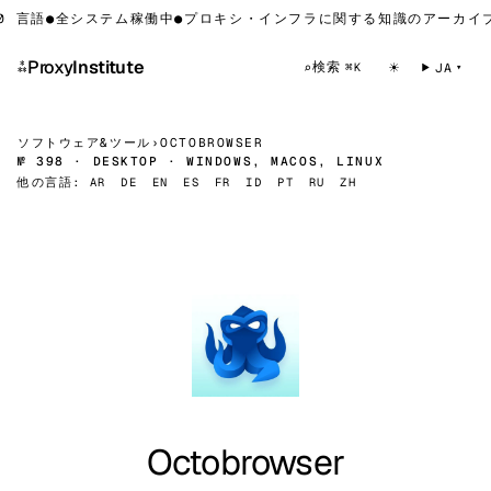
 言語
●
全システム稼働中
●
プロキシ・インフラに関する知識のアーカイブ 
⁂
Proxy
Institute
☀
検索
⌕
JA
⌘K
ソフトウェア&ツール
›
OCTOBROWSER
№ 398 · DESKTOP · WINDOWS, MACOS, LINUX
他の言語:
AR
DE
EN
ES
FR
ID
PT
RU
ZH
Octobrowser