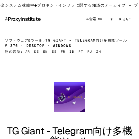
全システム稼働中
●
プロキシ・インフラに関する知識のアーカイブ — プ
⁂
Proxy
Institute
☀
検索
⌕
JA
⌘K
ソフトウェア&ツール
›
TG GIANT - TELEGRAM向け多機能ツール
№ 376 · DESKTOP · WINDOWS
他の言語:
AR
DE
EN
ES
FR
ID
PT
RU
ZH
TG Giant - Telegram向け多機