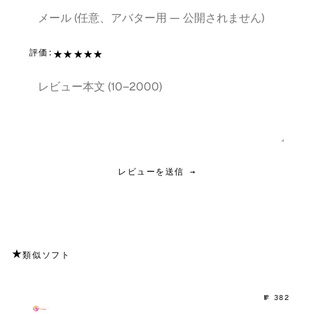
★
★
★
★
★
評価:
レビューを送信 →
★
類似ソフト
№ 382