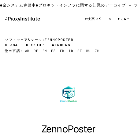
全システム稼働中
●
プロキシ・インフラに関する知識のアーカイブ — プ
⁂
Proxy
Institute
☀
検索
⌕
JA
⌘K
ソフトウェア&ツール
›
ZENNOPOSTER
№ 384 · DESKTOP · WINDOWS
他の言語:
AR
DE
EN
ES
FR
ID
PT
RU
ZH
ZennoPoster