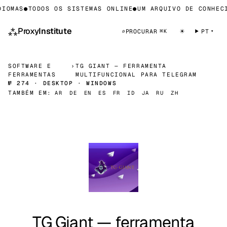
IOMAS
●
TODOS OS SISTEMAS ONLINE
●
UM ARQUIVO DE CONHECI
⁂
Proxy
Institute
☀
⌕
PROCURAR
PT
⌘K
SOFTWARE E
›
TG GIANT — FERRAMENTA
FERRAMENTAS
MULTIFUNCIONAL PARA TELEGRAM
№ 274 · DESKTOP · WINDOWS
TAMBÉM EM:
AR
DE
EN
ES
FR
ID
JA
RU
ZH
TG Giant — ferramenta