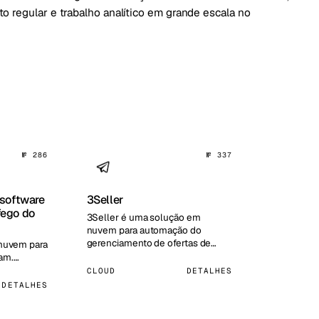
o regular e trabalho analítico em grande escala no
№ 286
№ 337
 software
3Seller
fego do
3Seller é uma solução em
nuvem para automação do
gerenciamento de ofertas de
 nuvem para
produtos em marketplaces. A
ram.…
plataforma ajud…
CLOUD
DETALHES
DETALHES