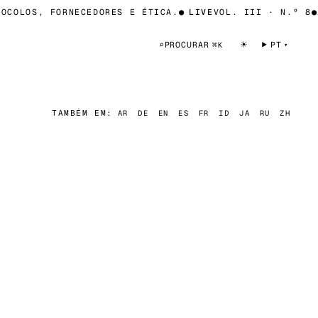
COLOS, FORNECEDORES E ÉTICA.
●
LIVE
VOL. III · N.º 8
●
1
☀
⌕
PROCURAR
PT
⌘K
TAMBÉM EM:
AR
DE
EN
ES
FR
ID
JA
RU
ZH