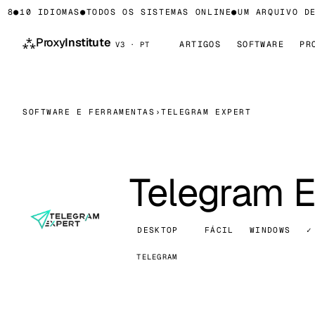
8
●
10 IDIOMAS
●
TODOS OS SISTEMAS ONLINE
●
UM ARQUIVO DE 
⁂
Proxy
Institute
ARTIGOS
SOFTWARE
PR
V3 · PT
SOFTWARE E FERRAMENTAS
›
TELEGRAM EXPERT
Telegram E
DESKTOP
FÁCIL
WINDOWS
✓
TELEGRAM