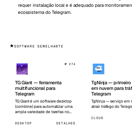
requer instalação local e é adequado para monitorament
ecossistema do Telegram.
★
SOFTWARE SEMELHANTE
№ 274
TG Giant — ferramenta
TgNinja — primeiro
multifuncional para
em nuvem para trá
Telegram
Telegram
TG Giant é um software desktop
TgNinja — serviço em
(combine) para automatizar uma
atrair tráfego do Teleg
ampla variedade de tarefas no
Telegram.…
CLOUD
DESKTOP
DETALHES