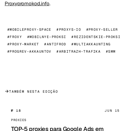
Proxypromokod.info
.
#MOBILEPROXY-SPACE
#PROXYS-IO
#PROXY-SELLER
#FROXY
#MOBILNYE-PROKSI
#REZIDENTSKIE-PROKSI
#PROXY-MARKET
#ANTIFROD
#MULTIAKKAUNTING
#PROGREV-AKKAUNTOV
#ARBITRAZH-TRAFIKA
#SMM
→
TAMBÉM NESTA EDIÇÃO
№ 18
JUN 15
PROXIES
TOP-5 proxies para Google Ads em