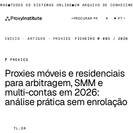
S
●
TODOS OS SISTEMAS ONLINE
●
UM ARQUIVO DE CONHECIMENT
⁂
Proxy
Institute
☀
⌕
PROCURAR
PT
⌘K
INÍCIO
·
ARTIGOS
·
PROXIES
FICHEIRO № 003 / 2026
⁋ PROXIES
Proxies móveis e residenciais
para arbitragem, SMM e
multi-contas em 2026:
análise prática sem enrolação
TL;DR