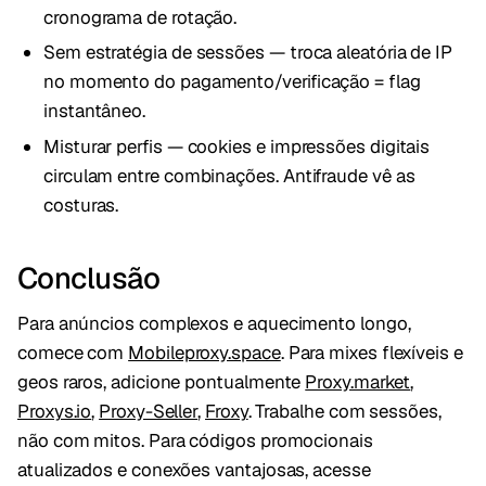
cronograma de rotação.
Sem estratégia de sessões — troca aleatória de IP
no momento do pagamento/verificação = flag
instantâneo.
Misturar perfis — cookies e impressões digitais
circulam entre combinações. Antifraude vê as
costuras.
Conclusão
Para anúncios complexos e aquecimento longo,
comece com
Mobileproxy.space
. Para mixes flexíveis e
geos raros, adicione pontualmente
Proxy.market
,
Proxys.io
,
Proxy-Seller
,
Froxy
. Trabalhe com sessões,
não com mitos. Para códigos promocionais
atualizados e conexões vantajosas, acesse