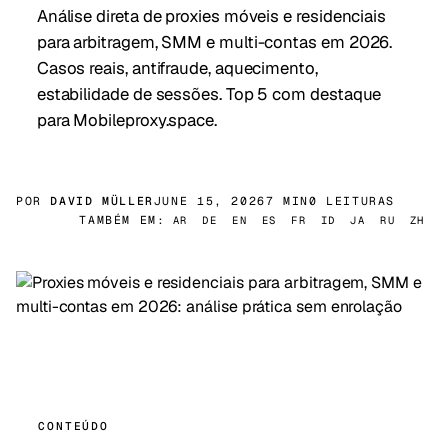
Análise direta de proxies móveis e residenciais
para arbitragem, SMM e multi-contas em 2026.
Casos reais, antifraude, aquecimento,
estabilidade de sessões. Top 5 com destaque
para Mobileproxy.space.
POR
DAVID MÜLLER
JUNE 15, 2026
7 MIN
0 LEITURAS
TAMBÉM EM:
AR
DE
EN
ES
FR
ID
JA
RU
ZH
CONTEÚDO