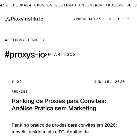
10 IDIOMAS
●
TODOS OS SISTEMAS ONLINE
●
UM ARQUIVO DE CO
⁂
Proxy
Institute
☀
⌕
PROCURAR
PT
⌘K
ARTIGOS
›
ETIQUETA
#
proxys-io
20 ARTIGOS
№ 22
JUN 15, 2026
PROXIES
Ranking de Proxies para Convites:
Análise Prática sem Marketing
Ranking prático de proxies para convites em 2026:
móveis, residenciais e DC. Análise de