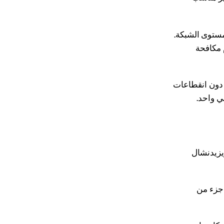
مستوى الشبكة.
 مكافحة
 دون انقطاعات
ي واحد.
 واجهات SMM، مزيج جوال/ريزيدنشال
 جوال لسوق محلي — نجح؛ أخذنا "ريزيدنشال" لـ Meta — جزء من