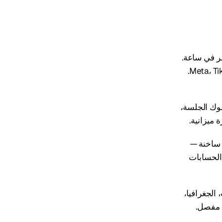
ر في ساعة.
عناوين IP مكشوفة، تجميد، جلسات غير مستقرة — مرحبًا بحظر Meta، TikTok، Google Ads.
 نوع IP، جودة المجمع، سلوك الجلسة،
ميزانية.
ة ساخنة —
الحسابات
الجغرافيا،