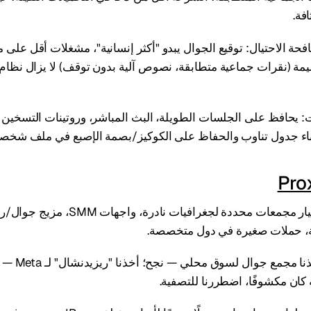
فة.
ة الاحتيال: توقيع الجوال يبدو "أكثر إنسانية"، مشغلات أقل على 
يمة (نقرات جماعية متطابقة، نصوص آلية بدون توقف) لا يزال نظام
: يحافظ على الجلسات الطويلة، البث المباشر، وروتينات التسخين
بناء جدول تناوب والحفاظ على الكوكيز/بصمة الإصبع في ملف شخص
Pro
أين يُستخدم: اختيار مجمعات محددة لجغرافيات نادرة،
ة، حملات صغيرة في دول متخصصة.
حالات عملية: أخذنا مجمع
كان مكشوفًا، اضطررنا للتصفية.