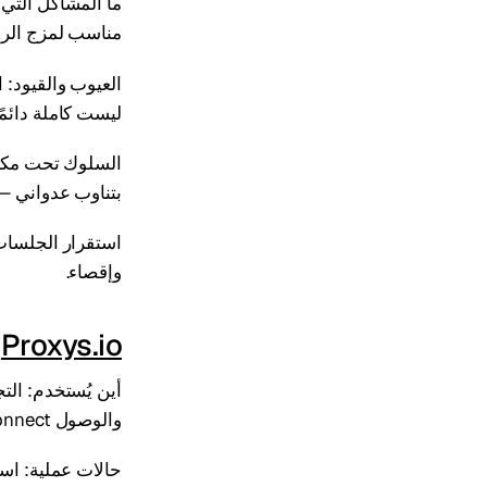
مناسب لمزج الرو
العيوب والقيود:
ليست كاملة دائمًا
بتناوب عدواني —
وإقصاء.
Proxys.io
والوصول backconnect مهمًا.