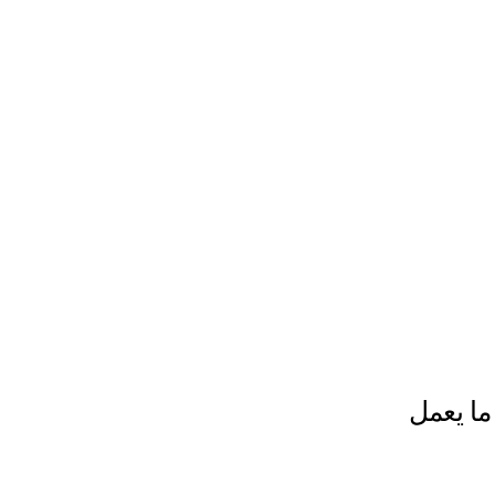
ت للأربيتراج وإدارة الحسابات المتعددة في 2026: ما يعمل