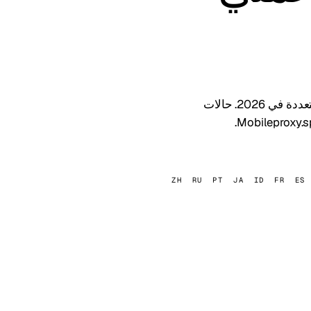
تحليل قوي لبروكسيات الجوال والريزيدنشال للأربيتراج، SMM وإدارة الحسابات المتعددة في 2026. حالات
ZH
RU
PT
JA
ID
FR
ES