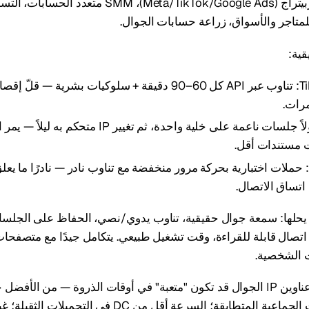
أين يُستخدم: الأربيتراج (Meta/TikTok/Google Ads)، SMM
متاجر والأسواق، زراعة حسابات الجوال.
ية:
تسخين TikTok: تناوب عبر API كل 60–90 دقيقة + سلوكيات بشرية —
BM Meta: أولاً جلسات ناعمة على خلية واحدة، ثم تغيير IP
 مستندات أقل.
Google Ads: حملات اختبارية بحركة مرور منخفضة مع تناوب نادر — نادرًا ما 
 اتساق الاتصال.
 يحلها: سمعة جوال حقيقية، تناوب يدوي/نصي، الحفاظ على الجلس
صال قابلة للقراءة، وقت تشغيل طبيعي. يتكامل جيدًا مع متصفحا
 الشخصية.
العيوب والقيود: عناوين IP الجوال قد تكون "متعبة" في أوقات الذروة — من الأ
وتجنب الإجراءات الجماعية المتطابقة؛ السرعة أقل من DC في التحم