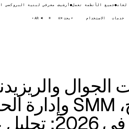
●
10 لغات
●
جميع الأنظمة تعمل
●
أرشيف معرفي لبنية البروكسي
☀
خدمات
الاستخدام
⌕
بحث
AR
⌘K
 الجوال والريزيد
للأربيتراج، SMM وإد
المتعددة في 2026: