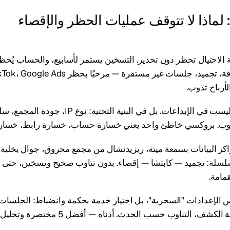
لماذا لا تتوقف عمليات الحظر والإقصاء
الاحتيال تحظر دون تحذير. التسخين يستمر لأسابيع، والحساب يُحظ
لأرباح تذوب.
معظم المشاكل ليست في الإبداعات. بل في البنية التحتية:
ناوب. بروكسي خاطئ واحد يعني خسارة حساب، خسارة رابط، خسارة 
IP من مراكز البيانات بسمعة ميتة، ريزيدنشال من مجمع محروق، جوال بخلي
لة: تجميد — كابتشا — إقصاء. بدون تناوب صحيح وتسخين، حتى 
قمامة.
ليس الإعدادات "السحرية"، بل اختيار خدمة بحكمة وانضباط: الجلسات، 
شف، التناوب حسب الحدث. أدناه — أفضل 5 مختصرة وتحليل مفصل.