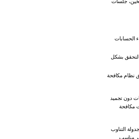
 متعدد الحسابات، التسخين، جلسات
 قلّ إقصاء الحسابات
 متحكم به ليلاً — يمر التحقق بشكل
يعلق نظام مكافحة
ات دون تجميد
ت مكافحة
فضل جدولة التناوب
يلات الثقيلة؛ غير مناسب