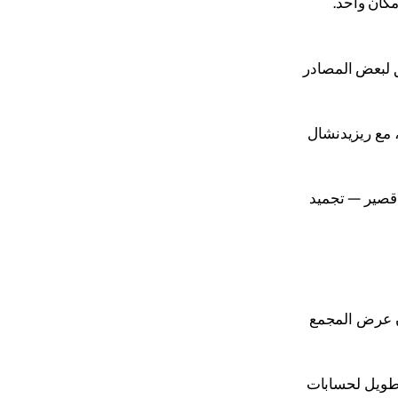
نواع مختلفة من IP ومزودين في مكان واحد.
ق لبعض المصادر
ع المختار. جوال/ISP جيد — مقبول، مع ريزيدنشال
قرار الجلسات: جيد مع اختيار مصدر مناسب وجلسات ثابتة؛ على الدوارة مع TTL قصير — تجميد
حيث يكون عرض المجمع
ية — مقبول؛ تسخين طويل لحسابات