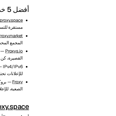
أفضل 5 خدمات بروكسي (مقارنة سريعة)
proxy.space
مستقرة للتسخين والإعلان
roxy.market
المجمع المحد
Proxys.io
القصيرة، كن ح
للإعلانات تحتاج
Froxy
— بروكس
الصعبة، للإعلانات —
oxy.space