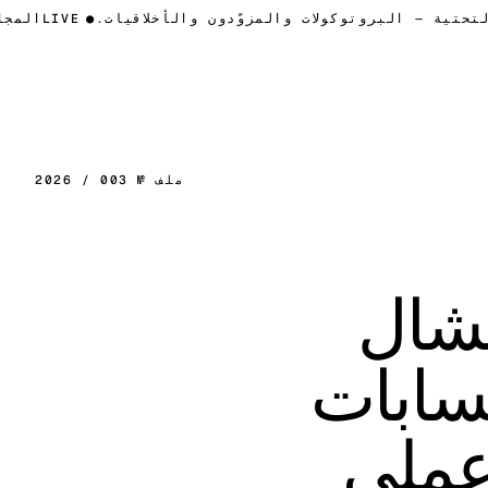
 التحتية — البروتوكولات والمزوّدون والأخلاقيات.
●
LIVE
الم
ملف № 003 / 2026
نشال
ارة الحسابات
 تحليل عملي