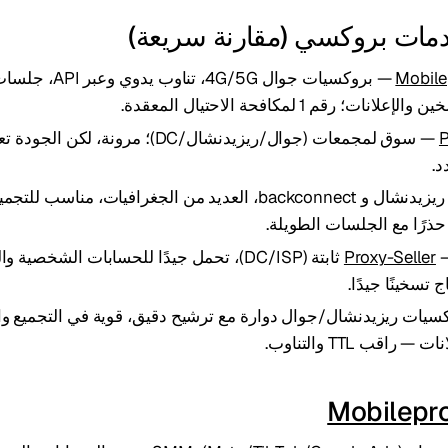
Mobile
— بروكسيات جوال 4G/5G، تناو
ات؛ رقم 1 لمكافحة الاحتيال المعقدة.
P
— سوق لمجمعات (جوال/ريزيدنشال/DC)؛ مرونة، لكن
د.
— ريزيدنشال و backconnect، العديد من الجغرافيات، مناسب ل
ذرًا مع الجلسات الطويلة.
Proxy-Seller
— IPv4/IPv6 ثابتة (DC/ISP)، تحمل جيدًا للحسابات الش
 تسخينًا جيدًا.
يات ريزيدنشال/جوال دوارة مع ترشيح دقيق، قوية في التجميع وا
 راقب TTL والتناوب.
Mobilepr