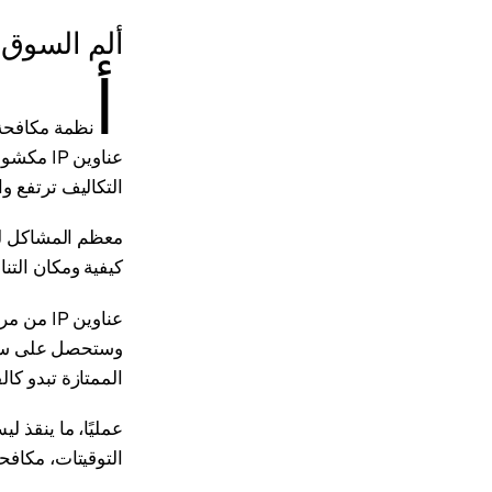
ألم السوق: 
أ
نظمة مكافحة 
التكاليف ترتفع وا
كيفية ومكان الت
عناوين 
وستحصل على سلس
الممتازة تبدو كال
عمليًا، ما ينقذ 
التوقيتات، مكافحة الك