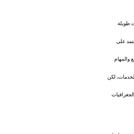
ب يدوي وعبر API، جلسات طويلة
 الجودة تعتمد على
لتجميع والمهام
خصية والخدمات، لكن
لجغرافيات